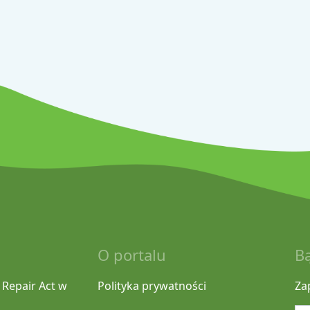
O portalu
B
 Repair Act w
Polityka prywatności
Za