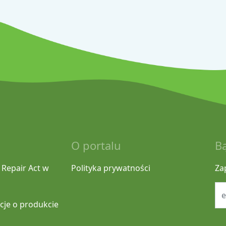
O portalu
B
 Repair Act w
Polityka prywatności
Za
cje o produkcie