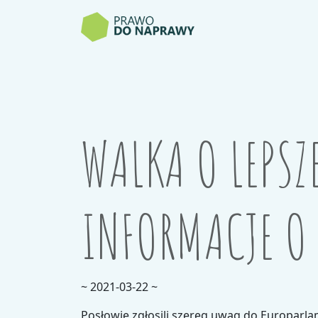
WALKA O LEPSZ
INFORMACJE O
~ 2021-03-22 ~
Posłowie zgłosili szereg uwag do Europarl