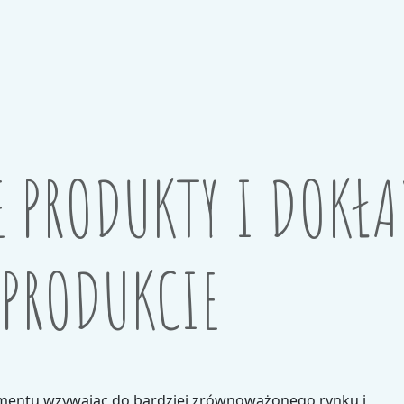
E PRODUKTY I DOKŁ
 PRODUKCIE
amentu wzywając do bardziej zrównoważonego rynku i